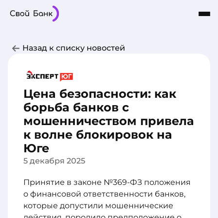
Карты
Частным лицам
Бизнесу
Назад к списку новостей
Кредиты
8-800-101-03-03
Интернет-Банк
Сбережения
О Банке
Цена безопасности: как
борьба банков с
мошенничеством привела
к волне блокировок на
Юге
5 декабря 2025
Принятие в законе №369-ФЗ положения
о финансовой ответственности банков,
которые допустили мошеннические
действия, породило предположение о