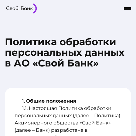
Карты
Частным лицам
Бизнесу
Кредиты
8-800-101-03-03
Интернет-Банк
Политика обработки
Сбережения
О Банке
персональных данных
в АО «Свой Банк»
Общие положения
Настоящая Политика обработки
персональных данных (далее – Политика)
Акционерного общества «Свой Банк»
(далее – Банк) разработана в