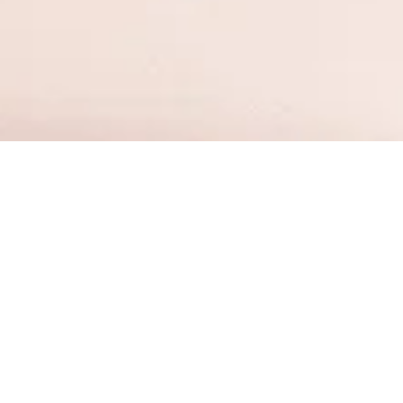
Свой Вклад
до 13,60%
Высокий процент
и капитализация процентов
Вклады застрахованы