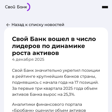
Карты
Частным лицам
Бизнесу
Назад к списку новостей
Кредиты
8-800-101-03-03
Интернет-Банк
Сбережения
Свой Банк вошел в число
О Банке
лидеров по динамике
роста активов
4 декабря 2025
Свой Банк значительно укрепил позиции
в рейтинге крупнейших банков страны,
поднявшись с начала года на 17 позиций.
За первые три квартала 2025 года объем
активов Банка вырос на 25,3%.
Аналитики финансового портала
«Бробанк» оценили объем активов