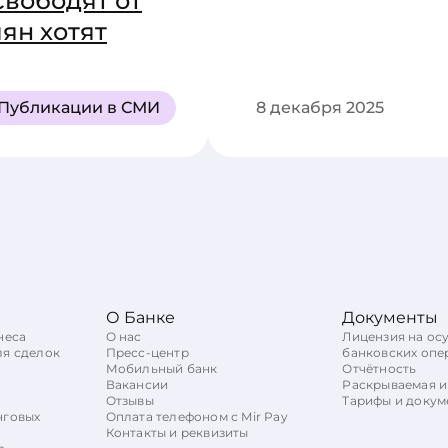
свободят от
ян хотят
Публикации в СМИ
8 декабря 2025
О Банке
Документы
неса
О нас
Лицензия на ос
ля сделок
Пресс-центр
банковских опе
Мобильный банк
Отчётность
Вакансии
Раскрываемая 
Отзывы
Тарифы и докум
нговых
Оплата телефоном с Mir Pay
Контакты и реквизиты