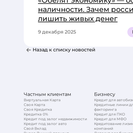
«Обелят экономику» — о
наличности. Зачем росси
лишить живых денег
9 декабря 2025
Назад к списку новостей
Частным клиентам
Бизнесу
Виртуальная Карта
Кредит для автобиз
Своя Карта
Кредитные линии д
Своя Кредитка
факторинга
Кредитка 0%
Кредит для ПКО
Кредит под залог недвижимости
Кредит для МФО
Кредит под залог авто
Кредитование лизи
Свой Вклад
компаний