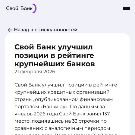
Карты
Частным лицам
Бизнесу
Назад к списку новостей
Кредиты
8-800-101-03-03
Интернет-Банк
Сбережения
Свой Банк улучшил
О Банке
позиции в рейтинге
крупнейших банков
21 февраля 2026
Свой Банк улучшил позиции в рейтинге
крупнейших кредитных организаций
страны, опубликованном финансовым
порталом «Банки.ру». По данным за
январь 2026 года Свой Банк занял 137
место, поднявшись на 33 строчки по
сравнению с аналогичным периодом