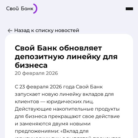
Карты
Частным лицам
Бизнесу
Назад к списку новостей
Кредиты
8-800-101-03-03
Интернет-Банк
Сбережения
Свой Банк обновляет
О Банке
депозитную линейку для
бизнеса
20 февраля 2026
С 23 февраля 2026 года Свой Банк
запускает новую линейку вкладов для
клиентов — юридических лиц.
Действующие накопительные продукты
для бизнеса прекращают свое действие
и заменяются двумя новыми
предложениями: «Вклад для