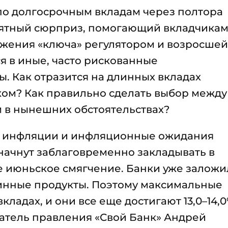
по долгосрочным вкладам через полтора
риятный сюрприз, помогающий вкладчика
ижения «ключа» регулятором и возросшей
я в иные, часто рискованные
. Как отразится на длинных вкладах
ом? Как правильно сделать выбор между
 в нынешних обстоятельствах?
у инфляции и инфляционные ожидания
начнут заблаговременно закладывать в
е июньское смягчение. Банки уже заложи
инные продукты. Поэтому максимальные
кладах, и они все еще достигают 13,0–14,0
тель правления «Свой Банк» Андрей