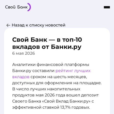
Карты
Частным лицам
Бизнесу
Назад к списку новостей
Кредиты
8-800-101-03-03
Интернет-Банк
Сбережения
Свой Банк — в топ-10
О Банке
вкладов от Банки.ру
6 мая 2026
Аналитики финансовой платформы
Банки.ру составили
рейтинг лучших
вкладов
сроком на шесть месяцев,
доступных для оформления на площадке.
В число лучших накопительных
продуктов мая 2026 года вошел депозит
Своего Банка «Свой Вклад Банки.ру» с
эффективной ставкой 13,7% годовых.