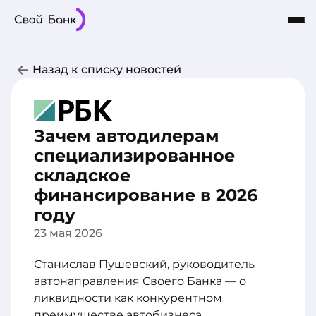
Карты
Частным лицам
Бизнесу
Назад к списку новостей
Кредиты
8-800-101-03-03
Интернет-Банк
Сбережения
О Банке
Зачем автодилерам
специализированное
складское
финансирование в 2026
году
23 мая 2026
Станислав Пушевский, руководитель
автонаправления Своего Банка — о
ликвидности как конкурентном
преимуществе автобизнеса.