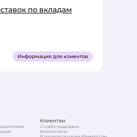
ставок по вкладам
Информация для клиентов
Клиентам
уществление
Служба поддержки
раций
Безопасность
В трудной ситуации (банкротство