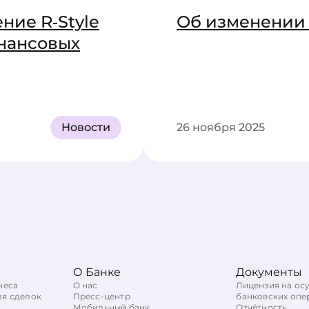
ние R‑Style
Об изменении 
инансовых
Новости
26 ноября 2025
О Банке
Документы
неса
О нас
Лицензия на ос
ля сделок
Пресс-центр
банковских опе
Мобильный банк
Отчётность