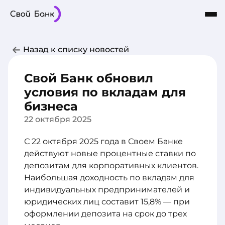
Карты
Частным лицам
Бизнесу
Назад к списку новостей
Кредиты
8-800-101-03-03
Интернет-Банк
Сбережения
Свой Банк обновил
О Банке
условия по вкладам для
бизнеса
22 октября 2025
С 22 октября 2025 года в Своем Банке
действуют новые процентные ставки по
депозитам для корпоративных клиентов.
Наибольшая доходность по вкладам для
индивидуальных предпринимателей и
юридических лиц составит 15,8% — при
оформлении депозита на срок до трех