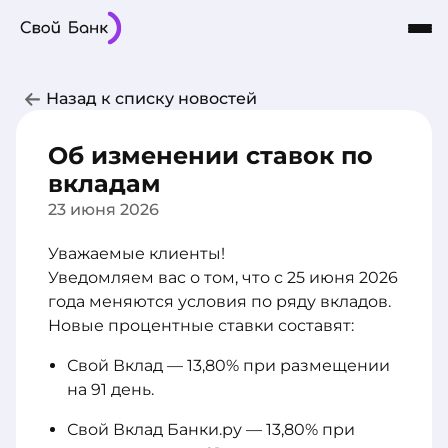
Карты
Частным лицам
Бизнесу
Назад к списку новостей
Кредиты
8-800-101-03-03
Интернет-Банк
Сбережения
Об изменении ставок по
О Банке
вкладам
23 июня 2026
Уважаемые клиенты!
Уведомляем вас о том, что с 25 июня 2026
года меняются условия по ряду вкладов.
Новые процентные ставки составят:
Свой Вклад — 13,80% при размещении
на 91 день.
Свой Вклад Банки.ру — 13,80% при