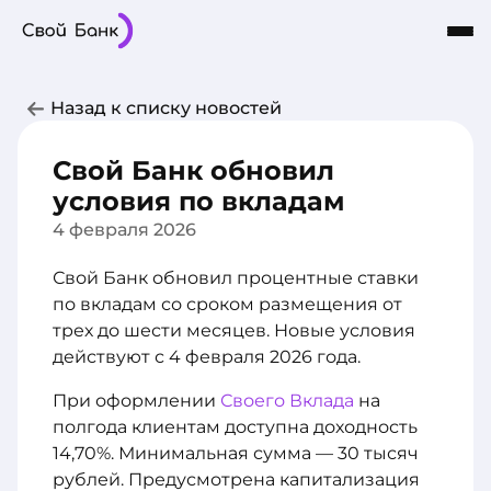
Карты
Частным лицам
Бизнесу
Назад к списку новостей
Кредиты
8-800-101-03-03
Интернет-Банк
Сбережения
Свой Банк обновил
О Банке
условия по вкладам
4 февраля 2026
Свой Банк обновил процентные ставки
по вкладам со сроком размещения от
трех до шести месяцев. Новые условия
действуют с 4 февраля 2026 года.
При оформлении
Своего Вклада
на
полгода клиентам доступна доходность
14,70%. Минимальная сумма — 30 тысяч
рублей. Предусмотрена капитализация