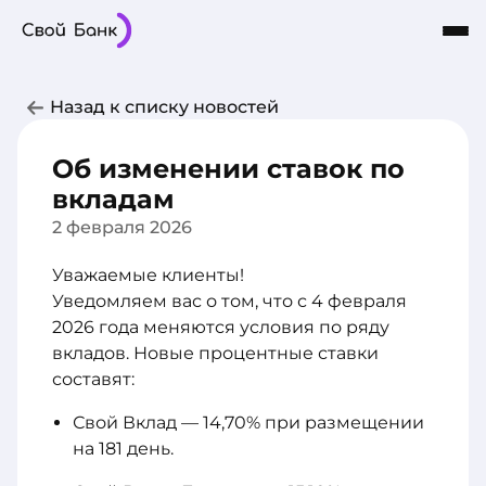
Карты
Частным лицам
Бизнесу
Назад к списку новостей
Кредиты
8-800-101-03-03
Интернет-Банк
Сбережения
Об изменении ставок по
О Банке
вкладам
2 февраля 2026
Уважаемые клиенты!
Уведомляем вас о том, что с 4 февраля
2026 года меняются условия по ряду
вкладов. Новые процентные ставки
составят:
Свой Вклад — 14,70% при размещении
на 181 день.