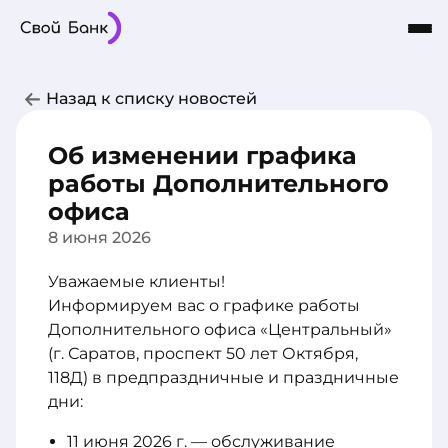
Карты
Частным лицам
Бизнесу
Назад к списку новостей
Кредиты
8-800-101-03-03
Интернет-Банк
Сбережения
Об изменении графика
О Банке
работы Дополнительного
офиса
8 июня 2026
Уважаемые клиенты!
Информируем вас о графике работы
Дополнительного офиса «Центральный»
(г. Саратов, проспект 50 лет Октября,
118Д) в предпраздничные и праздничные
дни:
11 июня 2026 г. — обслуживание