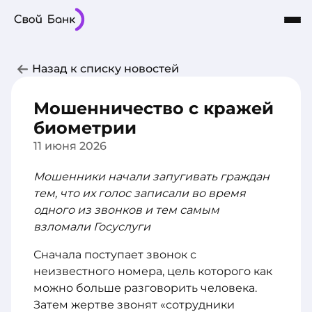
Карты
Частным лицам
Бизнесу
Назад к списку новостей
Кредиты
8-800-101-03-03
Интернет-Банк
Сбережения
Мошенничество с кражей
О Банке
биометрии
11 июня 2026
Мошенники начали запугивать граждан
тем, что их голос записали во время
одного из звонков и тем самым
взломали Госуслуги
Сначала поступает звонок с
неизвестного номера, цель которого как
можно больше разговорить человека.
Затем жертве звонят «сотрудники