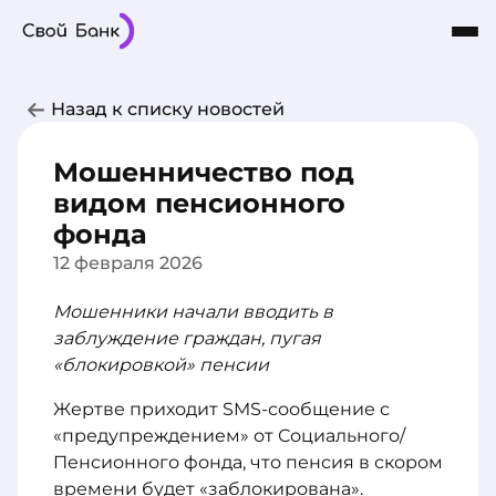
Карты
Частным лицам
Бизнесу
Назад к списку новостей
Кредиты
8-800-101-03-03
Интернет-Банк
Сбережения
Мошенничество под
О Банке
видом пенсионного
фонда
12 февраля 2026
Мошенники начали вводить в
заблуждение граждан, пугая
«блокировкой» пенсии
Жертве приходит SMS-сообщение с
«предупреждением» от Социального/
Пенсионного фонда, что пенсия в скором
времени будет «заблокирована».