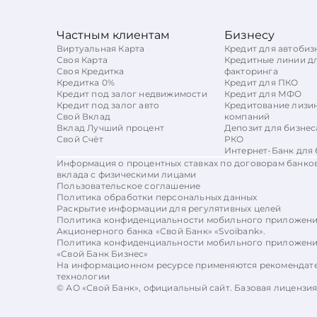
Частным клиентам
Бизнесу
Виртуальная Карта
Кредит для автобиз
Своя Карта
Кредитные линии д
Своя Кредитка
факторинга
Кредитка 0%
Кредит для ПКО
Кредит под залог недвижимости
Кредит для МФО
Кредит под залог авто
Кредитование лизи
Свой Вклад
компаний
Вклад Лучший процент
Депозит для бизнес
Свой Счёт
РКО
Интернет-Банк для 
Информация о процентных ставках по договорам банко
вклада с физическими лицами
Пользовательское соглашение
Политика обработки персональных данных
Раскрытие информации для регулятивных целей
Политика конфиденциальности мобильного приложен
Акционерного банка «Свой Банк» «Svoibank».
Политика конфиденциальности мобильного приложен
«Свой Банк Бизнес»
На информационном ресурсе применяются рекомендат
технологии
© АО «Свой Банк», официальный сайт. Базовая лицензи