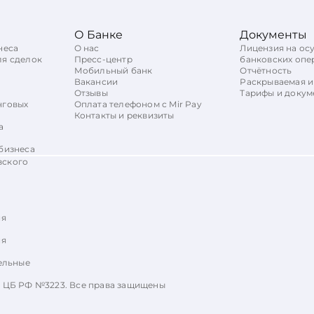
О Банке
Документы
неса
О нас
Лицензия на ос
ля сделок
Пресс-центр
банковских опе
Мобильный банк
Отчётность
Вакансии
Раскрываемая 
Отзывы
Тарифы и докум
нговых
Оплата телефоном с Mir Pay
Контакты и реквизиты
а
бизнеса
вского
ия
ия
ельные
я ЦБ РФ №3223. Все права защищены