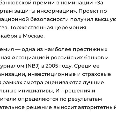
банковской премии в номинации «За
артам защиты информации». Проект по
мационной безопасности получил высшу
тва. Торжественная церемония
екабря в Москве.
емия — одна из наиболее престижных
нная Ассоциацией российских банков и
налом (NBJ) в 2005 году. Среди ее
анизации, инвестиционные и страховые
В рамках смотра оцениваются лучшие
льные инициативы, ИТ-решения и
ители определяются по результатам
чательное решение выносит авторитетны