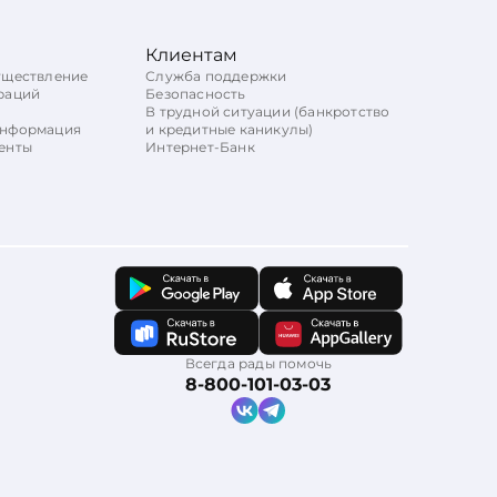
Клиентам
уществление
Служба поддержки
раций
Безопасность
В трудной ситуации (банкротство
информация
и кредитные каникулы)
енты
Интернет-Банк
Всегда рады помочь
8-800-101-03-03