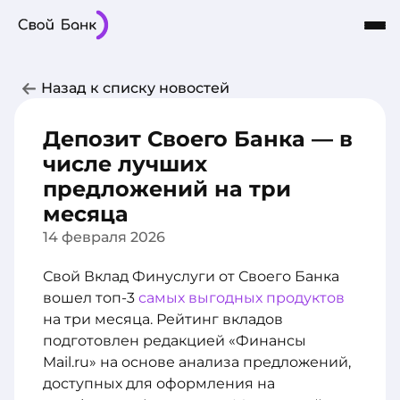
Карты
Частным лицам
Бизнесу
Назад к списку новостей
Кредиты
8-800-101-03-03
Интернет-Банк
Сбережения
Депозит Своего Банка — в
О Банке
числе лучших
предложений на три
месяца
14 февраля 2026
Свой Вклад Финуслуги от Своего Банка
вошел топ-3
самых выгодных продуктов
на три месяца. Рейтинг вкладов
подготовлен редакцией «Финансы
Mail.ru» на основе анализа предложений,
доступных для оформления на